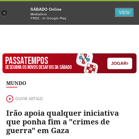
Sábado
SÁBADO Online
Assine
Iniciar Sessão
VIEW
×
Medialivre
FREE - In Google Play
PASSATEMPOS
›
JOGAR
DESCUBRA OS NOVOS DESAFIOS DA SÁBADO
MUNDO
OUVIR ARTIGO
Irão apoia qualquer iniciativa
que ponha fim a "crimes de
guerra" em Gaza