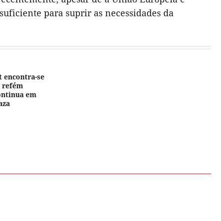
uficiente para suprir as necessidades da
t encontra-se
 refém
continua em
aza