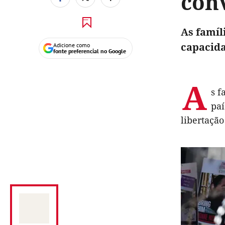
con
As famíl
capacida
Adicione como
fonte preferencial no Google
A
s f
paí
libertação