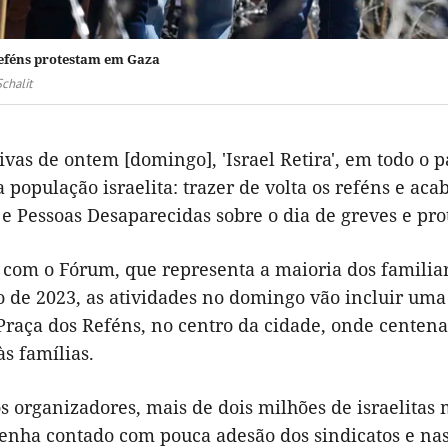
reféns protestam em Gaza
chalit
tivas de ontem [domingo], 'Israel Retira', em todo o
 população israelita: trazer de volta os reféns e ac
e Pessoas Desaparecidas sobre o dia de greves e pro
 com o Fórum, que representa a maioria dos familia
o de 2023, as atividades no domingo vão incluir uma
raça dos Reféns, no centro da cidade, onde centen
s famílias.
s organizadores, mais de dois milhões de israelita
tenha contado com pouca adesão dos sindicatos e na