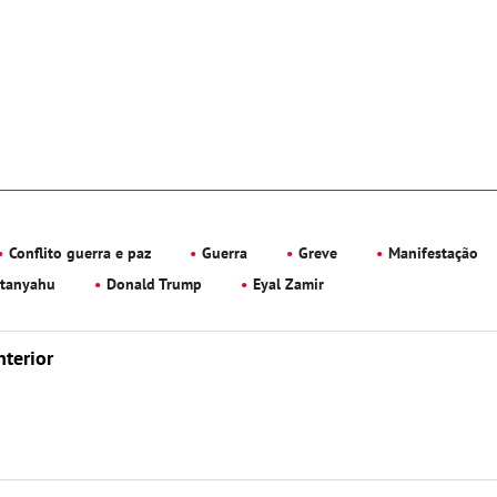
Conflito guerra e paz
Guerra
Greve
Manifestação
etanyahu
Donald Trump
Eyal Zamir
nterior