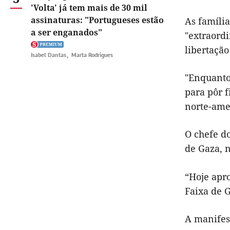
'Volta' já tem mais de 30 mil
assinaturas: "Portugueses estão
As famíli
a ser enganados"
"extraord
libertação
Isabel Dantas
Marta Rodrigues
"Enquanto
para pôr f
norte-ame
O chefe d
de Gaza, n
“Hoje apr
Faixa de 
A manifes