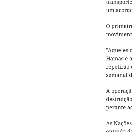
transport
um acordo
O primeir
movimento
"Aqueles 
Hamas e a
repetirão
semanal d
A operaçã
destruição
perante ac
As Nações
entrada d