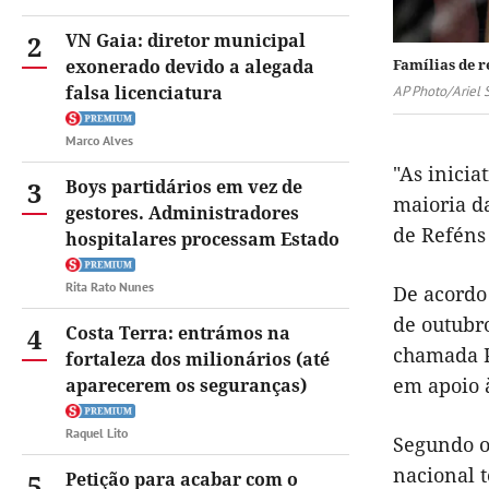
2
VN Gaia: diretor municipal
exonerado devido a alegada
Famílias de 
falsa licenciatura
AP Photo/Ariel S
Marco Alves
"As inicia
3
Boys partidários em vez de
maioria da
gestores. Administradores
de Reféns 
hospitalares processam Estado
Rita Rato Nunes
De acordo
de outubr
4
Costa Terra: entrámos na
chamada P
fortaleza dos milionários (até
em apoio à
aparecerem os seguranças)
Raquel Lito
Segundo o
nacional 
5
Petição para acabar com o