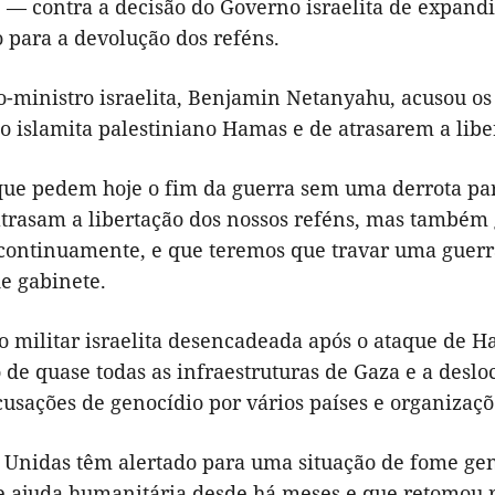
e — contra a decisão do Governo israelita de expand
 para a devolução dos reféns.
o-ministro israelita, Benjamin Netanyahu, acusou os
 islamita palestiniano Hamas e de atrasarem a liber
que pedem hoje o fim da guerra sem uma derrota pa
trasam a libertação dos nossos reféns, mas também 
 continuamente, e que teremos que travar uma guer
e gabinete.
o militar israelita desencadeada após o ataque de H
 de quase todas as infraestruturas de Gaza e a desl
usações de genocídio por vários países e organizaçõ
 Unidas têm alertado para uma situação de fome gen
e ajuda humanitária desde há meses e que retomou 