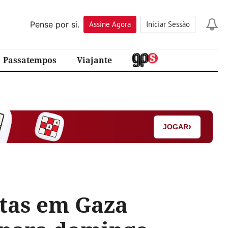
Pense por si.
Assine
Agora
Iniciar Sessão
Passatempos
Viajante
›
JOGAR
itas em Gaza