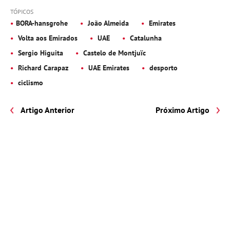
TÓPICOS
BORA-hansgrohe
João Almeida
Emirates
Volta aos Emirados
UAE
Catalunha
Sergio Higuita
Castelo de Montjuïc
Richard Carapaz
UAE Emirates
desporto
ciclismo
Artigo Anterior
Próximo Artigo