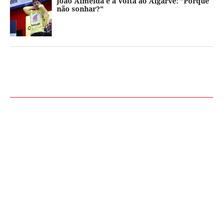
João Almeida e a Volta ao Algarve: "Porque
não sonhar?"