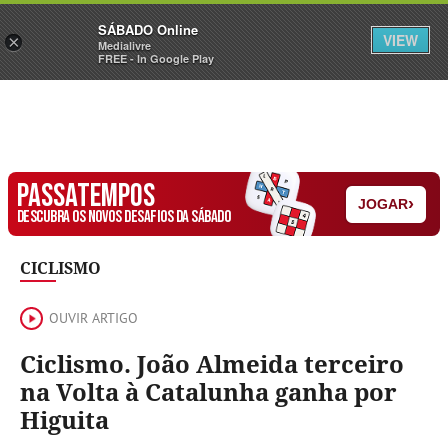
Sábado
SÁBADO Online
Assine
Iniciar Sessão
VIEW
×
Medialivre
FREE - In Google Play
PASSATEMPOS
›
JOGAR
DESCUBRA OS NOVOS DESAFIOS DA SÁBADO
CICLISMO
OUVIR ARTIGO
Ciclismo. João Almeida terceiro
na Volta à Catalunha ganha por
Higuita