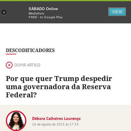
Sábado
SÁBADO Online
Assine
Iniciar Sessão
VIEW
×
Medialivre
FREE - In Google Play
DESCODIFICADORES
OUVIR ARTIGO
Por que quer Trump despedir
uma governadora da Reserva
Federal?
Débora Calheiros Lourenço
26 de agosto de 2025 às 17:33