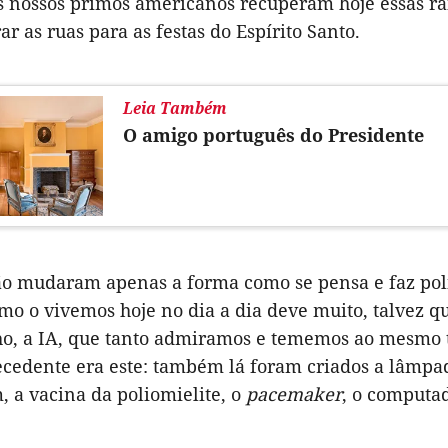
s nossos primos americanos recuperam hoje essas ra
ar as ruas para as festas do Espírito Santo.
Leia Também
O amigo português do Presidente
o mudaram apenas a forma como se pensa e faz polít
o o vivemos hoje no dia a dia deve muito, talvez qu
o, a IA, que tanto admiramos e tememos ao mesmo
ecedente era este: também lá foram criados a lâmpada
 a vacina da poliomielite, o
pacemaker
, o computad