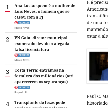
E é preci
1
Ana Lúcia: quem é a mulher de
Americana 
Luís Neves, o homem que se
transatlân
casou com a PJ
de uma fo
Marco Alves
mantendo o
estar à al
2
VN Gaia: diretor municipal
exonerado devido a alegada
falsa licenciatura
Marco Alves
3
Costa Terra: entrámos na
fortaleza dos milionários (até
aparecerem os seguranças)
Raquel Lito
Paul C. M
4
Transplante de fezes pode
historiad