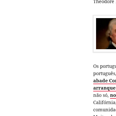
Theodore 
Os portug
português,
abade Cor
arranque
não só,
no
Califórnia
comunidad