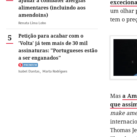
ajudar a combater alergias
exceciona
alimentares (incluindo aos
um olhar p
amendoins)
tem o preç
Renata Lima Lobo
5
Petição para acabar com o
'Volta' já tem mais de 30 mil
assinaturas: "Portugueses estão
a ser enganados"
Isabel Dantas
Marta Rodrigues
Mas
a Amé
que assi
make amer
internaci
Thomas Je