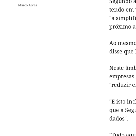
Segundo a
Marco Alves
tendo em v
"a simpli
próximo an
Ao mesmo 
disse que 
Neste âmbi
empresas,
"reduzir 
"E isto i
que a Segu
dados".
"Tudo aqui