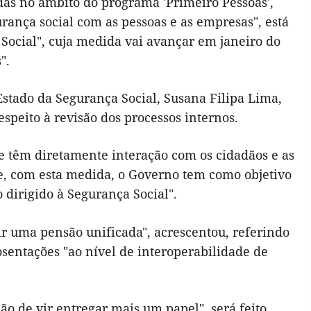
as no âmbito do programa 'Primeiro Pessoas',
rança social com as pessoas e as empresas", está
Social", cuja medida vai avançar em janeiro do
".
stado da Segurança Social, Susana Filipa Lima,
espeito à revisão dos processos internos.
ue têm diretamente interação com os cidadãos e as
ue, com esta medida, o Governo tem como objetivo
dirigido à Segurança Social".
r uma pensão unificada", acrescentou, referindo
sentações "ao nível de interoperabilidade de
ão de vir entregar mais um papel", será feito,