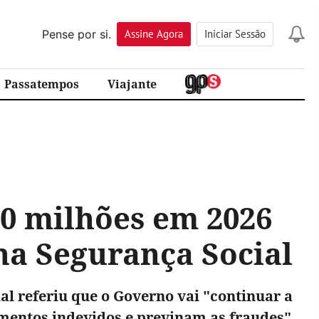
Pense por si.
Assine
Agora
Iniciar Sessão
Passatempos
Viajante
0 milhões em 2026
na Segurança Social
al referiu que o Governo vai "continuar a
mentos indevidos e previnam as fraudes"