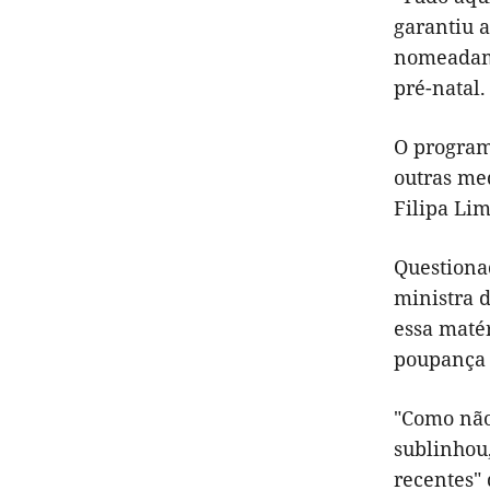
garantiu 
nomeadame
pré-natal.
O programa
outras me
Filipa Li
Questiona
ministra d
essa maté
poupança 
"Como não
sublinhou,
recentes"