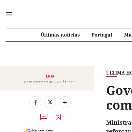
Últimas notícias
Portugal
Mu
ÚLTIMA H
Lusa
07 de novembro de 2025 às 15:11
Gov
com
+
Ministra
reforçar
Adicione como