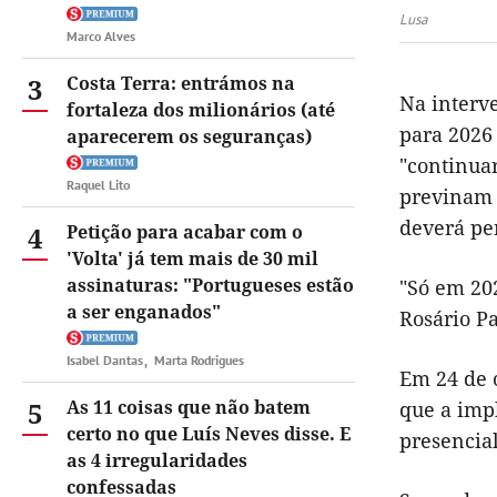
Lusa
Marco Alves
3
Costa Terra: entrámos na
Na interv
fortaleza dos milionários (até
para 2026 
aparecerem os seguranças)
"continua
Raquel Lito
previnam 
deverá pe
4
Petição para acabar com o
'Volta' já tem mais de 30 mil
assinaturas: "Portugueses estão
"Só em 20
a ser enganados"
Rosário P
Isabel Dantas
Marta Rodrigues
Em 24 de 
5
As 11 coisas que não batem
que a imp
certo no que Luís Neves disse. E
presencial
as 4 irregularidades
confessadas