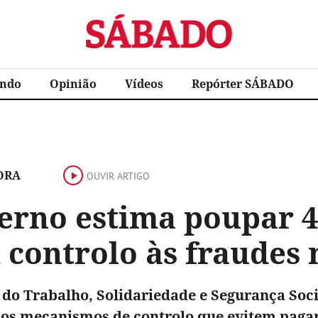
Sábado
ndo
Opinião
Vídeos
Repórter SÁBADO
ORA
OUVIR ARTIGO
erno estima poupar 4
 controlo às fraudes 
 do Trabalho, Solidariedade e Segurança Soci
 os mecanismos de controlo que evitem paga