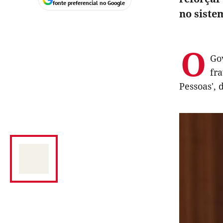
fonte preferencial no Google
no siste
O
Go
fr
Pessoas', 