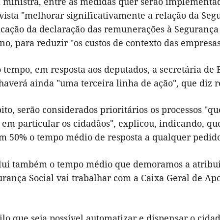
 ministra, entre as medidas quer serão implementad
ista "melhorar significativamente a relação da Segu
ficação da declaração das remunerações à Segurança 
o, para reduzir "os custos de contexto das empresas
tempo, em resposta aos deputados, a secretária de E
haverá ainda "uma terceira linha de ação", que diz r
to, serão considerados prioritários os processos "q
 em particular os cidadãos", explicou, indicando, q
em 50% o tempo médio de resposta a qualquer pedido 
nclui também o tempo médio que demoramos a atribui
rança Social vai trabalhar com a Caixa Geral de Apo
lo que seja possível automatizar e dispensar o cidad