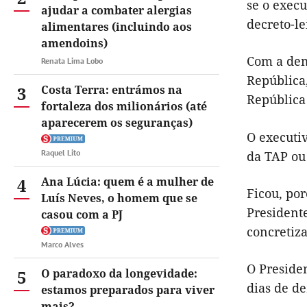
se o exec
ajudar a combater alergias
decreto-le
alimentares (incluindo aos
amendoins)
Com a dem
Renata Lima Lobo
República
3
Costa Terra: entrámos na
República 
fortaleza dos milionários (até
aparecerem os seguranças)
O executiv
Raquel Lito
da TAP ou 
4
Ana Lúcia: quem é a mulher de
Ficou, po
Luís Neves, o homem que se
President
casou com a PJ
concretiz
Marco Alves
O Preside
5
O paradoxo da longevidade:
dias de d
estamos preparados para viver
mais?