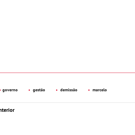
governo
gestão
demissão
marcelo
nterior