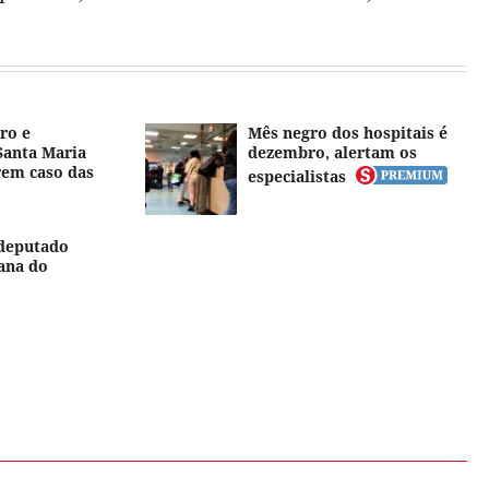
ro e
Mês negro dos hospitais é
Santa Maria
dezembro, alertam os
rem caso das
especialistas
 deputado
ana do