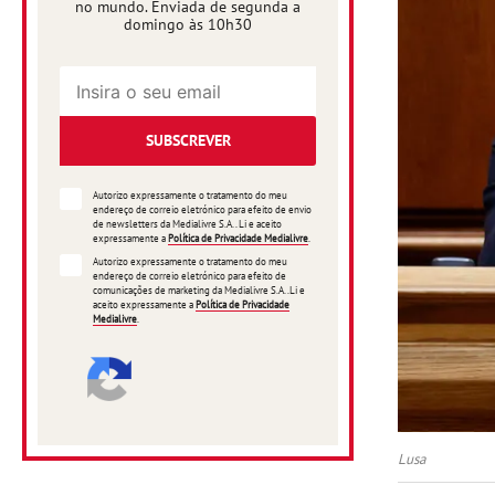
no mundo. Enviada de segunda a
domingo às 10h30
SUBSCREVER
Autorizo expressamente o tratamento do meu
endereço de correio eletrónico para efeito de envio
de newsletters da Medialivre S.A.. Li e aceito
expressamente a
Política de Privacidade Medialivre
.
Autorizo expressamente o tratamento do meu
endereço de correio eletrónico para efeito de
comunicações de marketing da Medialivre S.A..Li e
aceito expressamente a
Política de Privacidade
Medialivre
.
Lusa