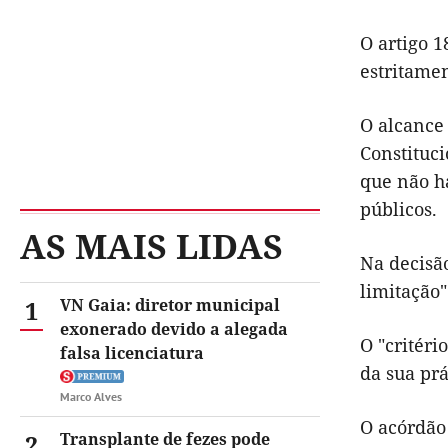
O artigo 1
estritamen
O alcance
Constituci
que não há
públicos.
AS MAIS LIDAS
Na decisã
limitação"
1
VN Gaia: diretor municipal
exonerado devido a alegada
O "critéri
falsa licenciatura
da sua prá
Marco Alves
O acórdão 
2
Transplante de fezes pode