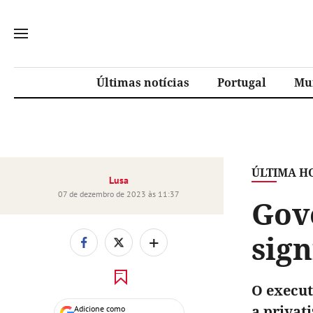
Últimas notícias
Portugal
Mu
ÚLTIMA H
Lusa
07 de dezembro de 2023 às 11:37
Gove
sign
+
O execut
a privat
Adicione como