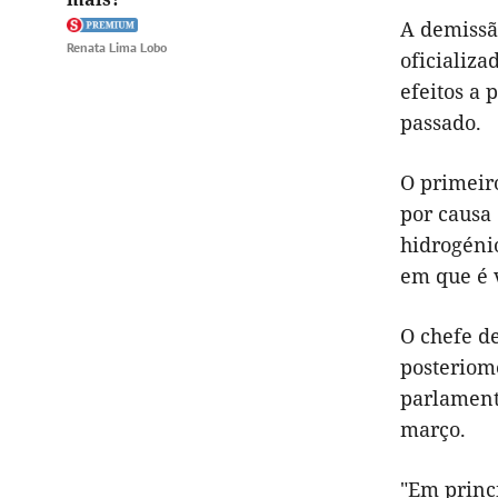
A demissã
Renata Lima Lobo
oficializ
efeitos a 
passado.
O primeir
por causa 
hidrogéni
em que é 
O chefe d
posteriom
parlamento
março.
"Em princí