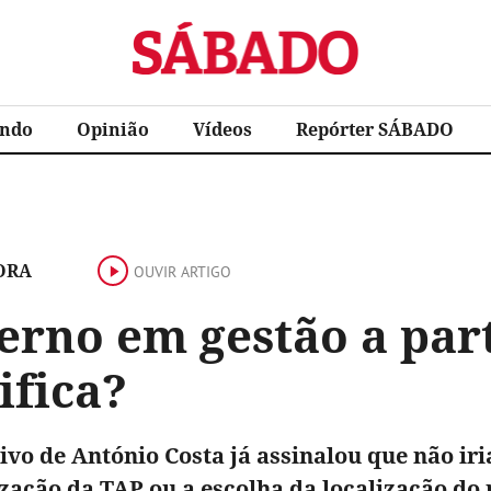
Sábado
ndo
Opinião
Vídeos
Repórter SÁBADO
ORA
OUVIR ARTIGO
rno em gestão a part
ifica?
ivo de António Costa já assinalou que não ir
ização da TAP ou a escolha da localização do