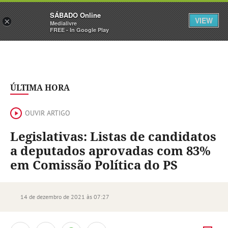
Sábado
SÁBADO Online
Assine
Iniciar Sessão
VIEW
×
Medialivre
FREE - In Google Play
ÚLTIMA HORA
OUVIR ARTIGO
Legislativas: Listas de candidatos
a deputados aprovadas com 83%
em Comissão Política do PS
14 de dezembro de 2021 às 07:27