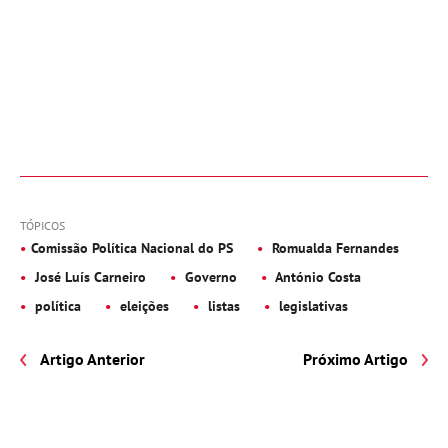
TÓPICOS
Comissão Política Nacional do PS
Romualda Fernandes
José Luís Carneiro
Governo
António Costa
política
eleições
listas
legislativas
Artigo Anterior
Próximo Artigo