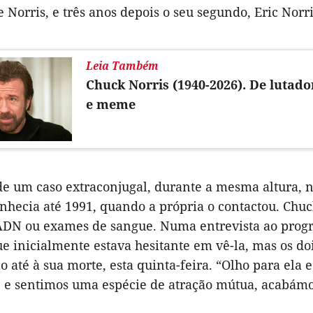
e Norris, e três anos depois o seu segundo, Eric Norr
Leia Também
Chuck Norris (1940-2026). De lutador
e meme
e um caso extraconjugal, durante a mesma altura, nas
onhecia até 1991, quando a própria o contactou. Chu
 ADN ou exames de sangue. Numa entrevista ao prog
ue inicialmente estava hesitante em vê-la, mas os 
o até à sua morte, esta quinta-feira. “Olho para ela e 
 e sentimos uma espécie de atração mútua, acabámo