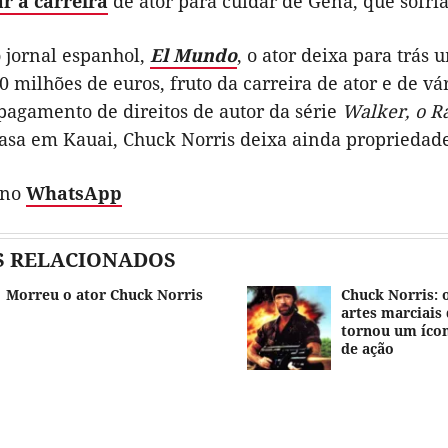
r a carreira
de ator para cuidar de Gena, que sofri
 jornal espanhol,
El Mundo
, o ator deixa para trás
0 milhões de euros, fruto da carreira de ator e de v
pagamento de direitos de autor da série
Walker, o R
asa em Kauai, Chuck Norris deixa ainda propriedades
 no
WhatsApp
S RELACIONADOS
Morreu o ator Chuck Norris
Chuck Norris: 
artes marciais 
tornou um íco
de ação