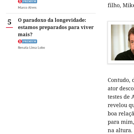
filho, Mik
Marco Alves
5
O paradoxo da longevidade:
estamos preparados para viver
mais?
Renata Lima Lobo
Contudo, d
ator desc
testes de
revelou q
boa relaçã
para mim,
na altura.