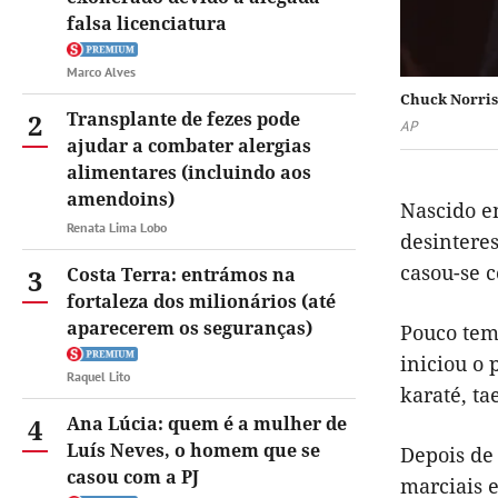
falsa licenciatura
Marco Alves
Chuck Norris
2
Transplante de fezes pode
AP
ajudar a combater alergias
alimentares (incluindo aos
amendoins)
Nascido e
Renata Lima Lobo
desintere
casou-se 
3
Costa Terra: entrámos na
fortaleza dos milionários (até
aparecerem os seguranças)
Pouco tem
iniciou o 
Raquel Lito
karaté, t
4
Ana Lúcia: quem é a mulher de
Luís Neves, o homem que se
Depois de 
casou com a PJ
marciais 