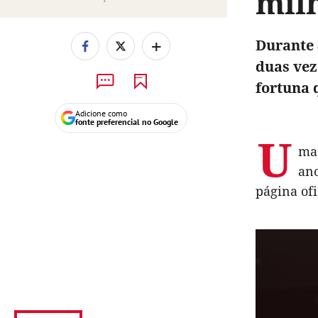
mil
+
Durante 
duas vez
fortuna 
Adicione como
fonte preferencial no Google
U
ma 
ano
página ofi