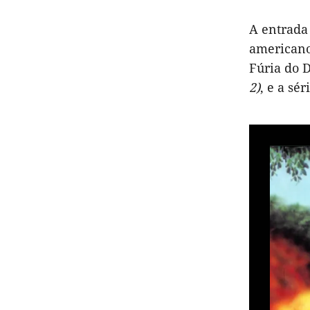
A entrada
americano
Fúria do D
2)
, e a sér