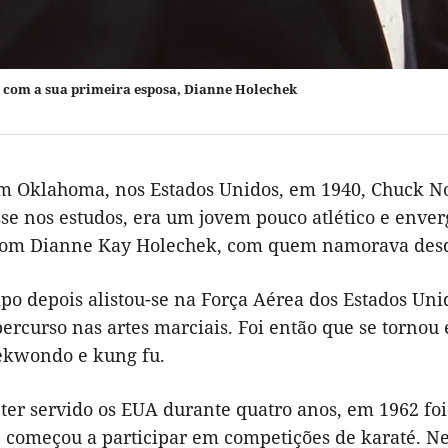
 com a sua primeira esposa, Dianne Holechek
m Oklahoma, nos Estados Unidos, em 1940, Chuck N
sse nos estudos, era um jovem pouco atlético e enve
com Dianne Kay Holechek, com quem namorava desde
po depois alistou-se na Força Aérea dos Estados Uni
percurso nas artes marciais. Foi então que se torno
aekwondo e kung fu.
ter servido os EUA durante quatro anos, em 1962 foi
e começou a participar em competições de karaté. N