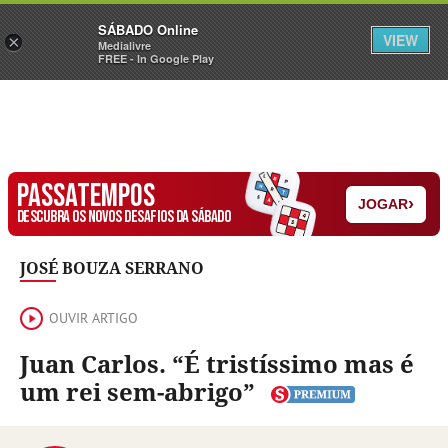
Sábado
SÁBADO Online
Assine
Iniciar Sessão
VIEW
×
Medialivre
FREE - In Google Play
PASSATEMPOS
›
JOGAR
DESCUBRA OS NOVOS DESAFIOS DA SÁBADO
JOSÉ BOUZA SERRANO
OUVIR ARTIGO
Juan Carlos. “É tristíssimo mas é
um rei sem-abrigo”