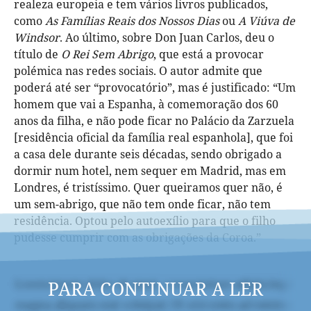
realeza europeia e tem vários livros publicados,
como
As Famílias Reais dos Nossos Dias
ou
A Viúva de
Windsor
. Ao último, sobre Don Juan Carlos, deu o
título de
O Rei Sem Abrigo
, que está a provocar
polémica nas redes sociais. O autor admite que
poderá até ser “provocatório”, mas é justificado: “Um
homem que vai a Espanha, à comemoração dos 60
anos da filha, e não pode ficar no Palácio da Zarzuela
[residência oficial da família real espanhola], que foi
a casa dele durante seis décadas, sendo obrigado a
dormir num hotel, nem sequer em Madrid, mas em
Londres, é tristíssimo. Quer queiramos quer não, é
um sem-abrigo, que não tem onde ficar, não tem
residência. Optou pelo autoexílio para que o filho
pudesse cumprir com as obrigações da Coroa.”
PARA CONTINUAR A LER