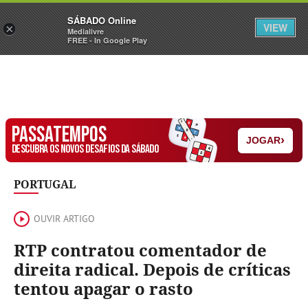
Sábado
SÁBADO Online
Assine
Iniciar Sessão
VIEW
×
Medialivre
FREE - In Google Play
PASSATEMPOS
›
JOGAR
DESCUBRA OS NOVOS DESAFIOS DA SÁBADO
PORTUGAL
OUVIR ARTIGO
RTP contratou comentador de
direita radical. Depois de críticas
tentou apagar o rasto