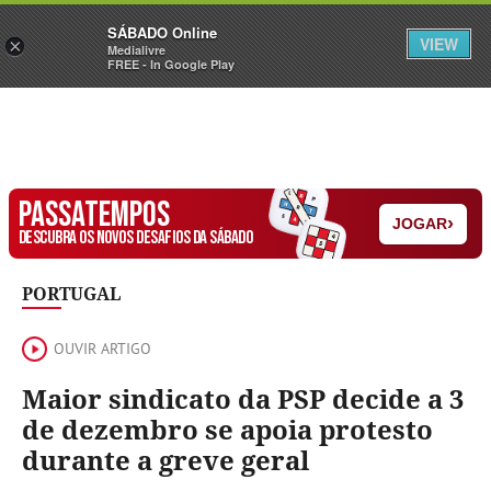
Sábado
SÁBADO Online
Assine
Iniciar Sessão
VIEW
×
Medialivre
FREE - In Google Play
PASSATEMPOS
›
JOGAR
DESCUBRA OS NOVOS DESAFIOS DA SÁBADO
PORTUGAL
OUVIR ARTIGO
Maior sindicato da PSP decide a 3
de dezembro se apoia protesto
durante a greve geral