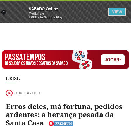
Sábado
SÁBADO Online
Assine
Iniciar Sessão
VIEW
×
Medialivre
FREE - In Google Play
PASSATEMPOS
›
JOGAR
DESCUBRA OS NOVOS DESAFIOS DA SÁBADO
CRISE
OUVIR ARTIGO
Erros deles, má fortuna, pedidos
ardentes: a herança pesada da
Santa Casa