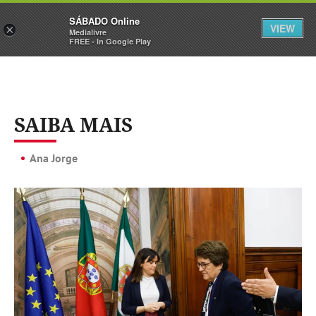
Sábado
SÁBADO Online
Assine
Iniciar Sessão
VIEW
×
Medialivre
FREE - In Google Play
SAIBA MAIS
Ana Jorge