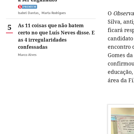
O
Observ
Isabel Dantas
Marta Rodrigues
Silva, an
5
As 11 coisas que não batem
ficará res
certo no que Luís Neves disse. E
candidato
as 4 irregularidades
encontro 
confessadas
Gomes da S
Marco Alves
confirmou 
educação,
área da Fil