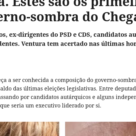
a. Estes são os prime
erno-sombra do Cheg
s, ex-dirigentes do PSD e CDS, candidatos a
entes. Ventura tem acertado nas últimas hor
ça a ser conhecida a composição do governo-sombra
caldo das últimas eleições legislativas. Entre deputa
assando por candidatos autárquicos e alguns indepen
que seria um executivo liderado por si.