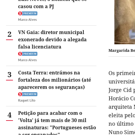
casou com a PJ
Marco Alves
2
VN Gaia: diretor municipal
exonerado devido a alegada
falsa licenciatura
Margarida Ben
Marco Alves
3
Costa Terra: entrámos na
Os primei
fortaleza dos milionários (até
universitá
aparecerem os seguranças)
Jorge Cid 
Horácio C
Raquel Lito
arquiteta
4
Petição para acabar com o
eleita pel
'Volta' já tem mais de 30 mil
no último 
assinaturas: "Portugueses estão
Nuno Simõ
a ser enganados"