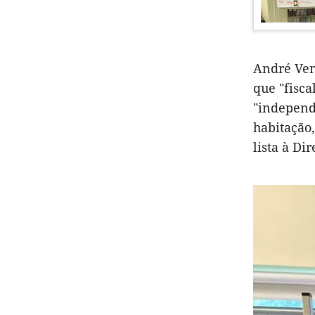
André Ven
que "fisca
"independe
habitação
lista à Di