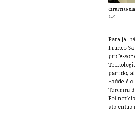
Cirurgião plá
D.R.
Para já, 
Franco Sá 
professor
Tecnologia
partido, 
Saúde é o 
Terceira d
Foi notíc
ato então 