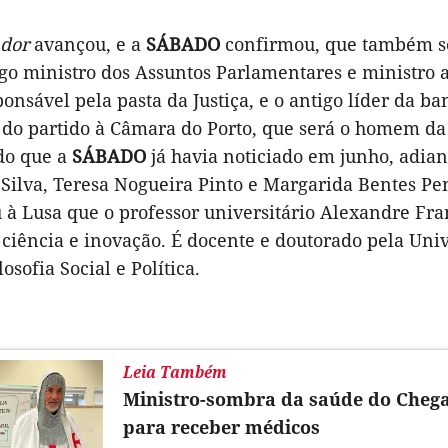
ador
avançou, e a
SÁBADO
confirmou, que também se
tigo ministro dos Assuntos Parlamentares e ministro
ponsável pela pasta da Justiça, e o antigo líder da 
 do partido à Câmara do Porto, que será o homem da
do que a
SÁBADO
já havia noticiado em junho, adia
ilva, Teresa Nogueira Pinto e Margarida Bentes Pene
à Lusa que o professor universitário Alexandre Fran
 ciência e inovação. É docente e doutorado pela Uni
osofia Social e Política.
Leia Também
Ministro-sombra da saúde do Chega 
para receber médicos