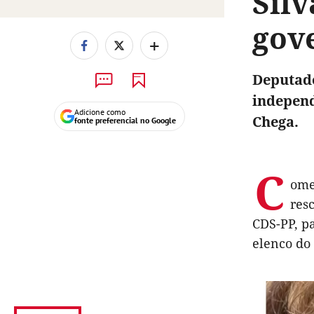
Silv
gov
+
Deputado
independ
Adicione como
Chega.
fonte preferencial no Google
C
ome
res
CDS-PP, p
elenco do 