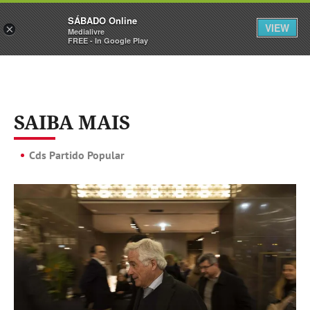
Sábado
SÁBADO Online
Assine
Iniciar Sessão
VIEW
×
Medialivre
FREE - In Google Play
SAIBA MAIS
Cds Partido Popular