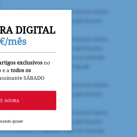
RA DIGITAL
9€/mês
artigos exclusivos
no
o e a
todos os
 assinante SÁBADO
NE AGORA
quando quiser