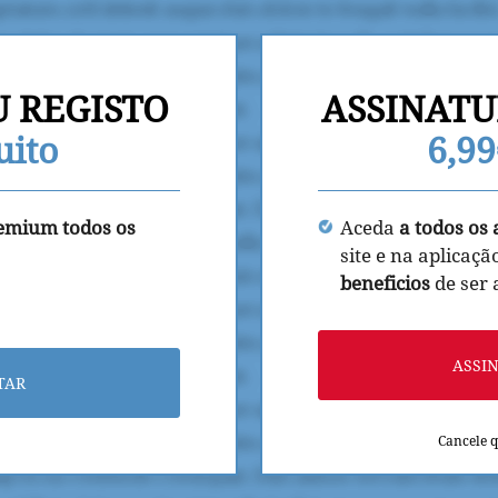
U REGISTO
ASSINATU
uito
6,9
remium todos os
Aceda
a todos os 
site e na aplicaçã
beneficios
de ser
ASSI
TAR
Cancele 