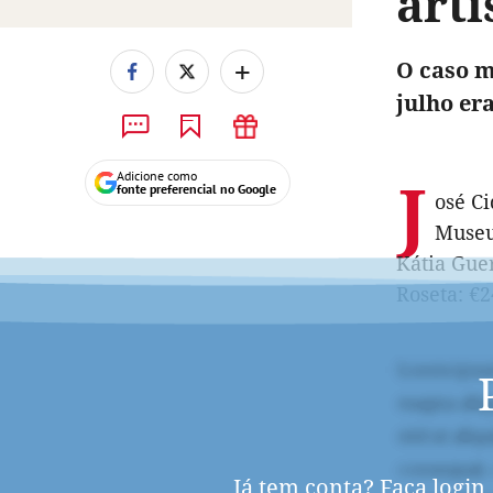
art
+
O caso m
julho er
J
Adicione como
fonte preferencial no Google
osé Ci
Museu
Kátia Guer
Roseta: €2
Já tem conta?
Faça login