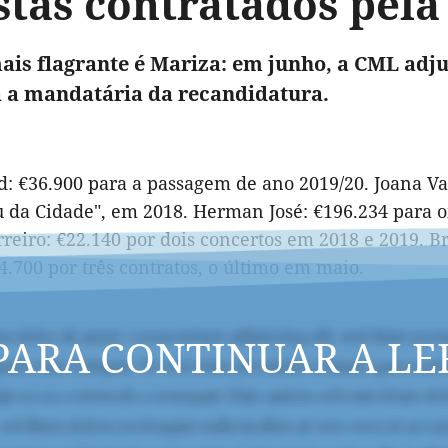
istas contratados pel
ais flagrante é Mariza: em junho, a CML adj
a a mandatária da recandidatura.
d: €36.900 para a passagem de ano 2019/20. Joana Va
 da Cidade", em 2018. Herman José: €196.234 para o
reiro: €22.140 por dois concertos em 2018 e 2019. B
4.700 por três contratos, o último em maio.
PARA CONTINUAR A LE