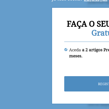
FAÇA O SE
Grat
Aceda
a 2 artigos P
meses.
REGIS