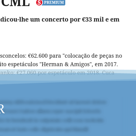
a CML
udicou-lhe um concerto por €33 mil e em
sconcelos: €62.600 para "colocação de peças no
ito espetáculos "Herman & Amigos", em 2017.
ranko: €27.060 por espetáculo em 2018. Cuca
R