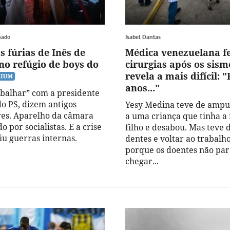
hado
Isabel Dantas
s fúrias de Inês de
Médica venezuelana fe
no refúgio de boys do
cirurgias após os sism
revela a mais difícil: "
anos..."
rabalhar” com a presidente
o PS, dizem antigos
Yesy Medina teve de ampu
es. Aparelho da câmara
a uma criança que tinha a
o por socialistas. E a crise
filho e desabou. Mas teve 
iu guerras internas.
dentes e voltar ao trabalho
porque os doentes não pa
chegar...