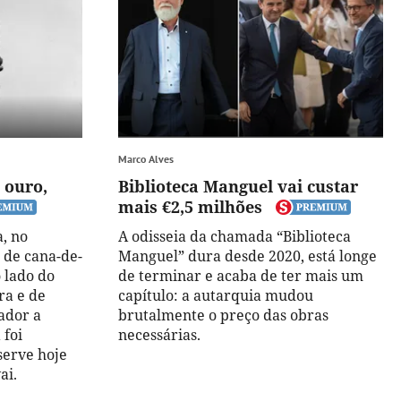
Marco Alves
 ouro,
Biblioteca Manguel vai custar
mais €2,5 milhões
a, no
A odisseia da chamada “Biblioteca
 de cana-de-
Manguel” dura desde 2020, está longe
 lado do
de terminar e acaba de ter mais um
ra e de
capítulo: a autarquia mudou
ador a
brutalmente o preço das obras
 foi
necessárias.
serve hoje
ai.