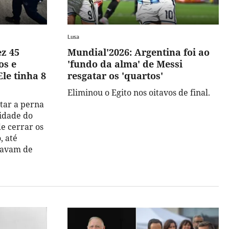
Lusa
z 45
Mundial'2026: Argentina foi ao
os e
'fundo da alma' de Messi
Ele tinha 8
resgatar os 'quartos'
Eliminou o Egito nos oitavos de final.
tar a perna
 idade do
de cerrar os
, até
ravam de