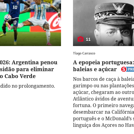
11
Tiago Carrasco
026: Argentina penou
A epopeia portuguesa:
idão para eliminar
baleias e açúcar
o Cabo Verde
Nos barcos de caça à balei
garimpo ou nas plantações
cidido no prolongamento.
açúcar, chegaram ao outro
Atlântico ávidos de aventu
fortuna. O primeiro naveg
desembarcar na Califórnia
português e o McDonald’s 
linguiça dos Açores no Hav