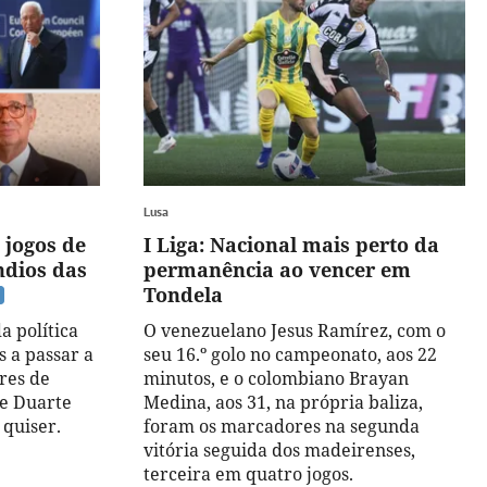
Lusa
 jogos de
I Liga: Nacional mais perto da
índios das
permanência ao vencer em
Tondela
a política
O venezuelano Jesus Ramírez, com o
s a passar a
seu 16.º golo no campeonato, aos 22
res de
minutos, e o colombiano Brayan
e Duarte
Medina, aos 31, na própria baliza,
 quiser.
foram os marcadores na segunda
vitória seguida dos madeirenses,
terceira em quatro jogos.