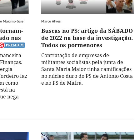
co Máximo Gaié
Marco Alves
 tornam-
Buscas no PS: artigo da SÁBADO
vado nas
de 2022 na base da investigação.
Todos os pormenores
inanceira
Contratação de empresas de
 Finanças.
militantes socialistas pela junta de
ergia
Santa Maria Maior tinha ramificações
Cordeiro faz
no núcleo duro do PS de António Costa
em como
e no PS de Mafra.
está na
que nega