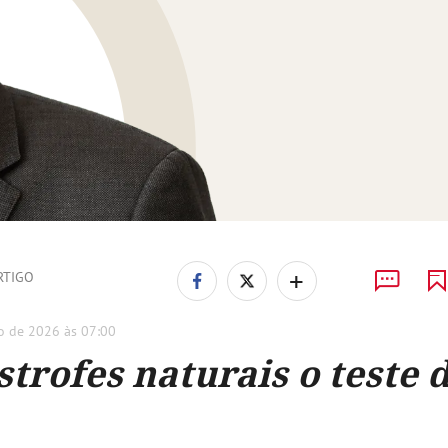
+
RTIGO
ro de 2026 às 07:00
strofes naturais o teste 
ito