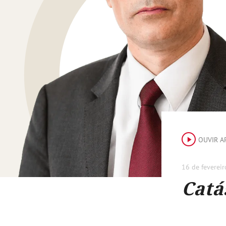
OUVIR A
16 de feverei
Catá
dire