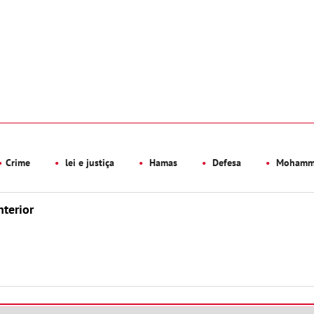
Crime
lei e justiça
Hamas
Defesa
Mohamme
nterior