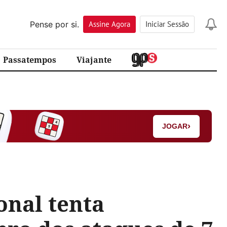
Pense por si.
Assine
Agora
Iniciar Sessão
Passatempos
Viajante
›
JOGAR
onal tenta