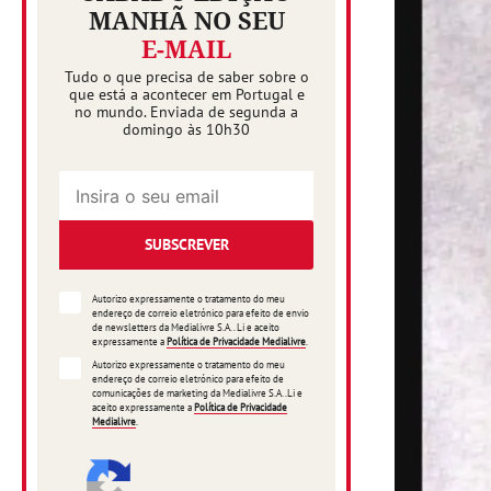
MANHÃ NO SEU
E-MAIL
Tudo o que precisa de saber sobre o
que está a acontecer em Portugal e
no mundo. Enviada de segunda a
domingo às 10h30
SUBSCREVER
Autorizo expressamente o tratamento do meu
endereço de correio eletrónico para efeito de envio
de newsletters da Medialivre S.A.. Li e aceito
expressamente a
Política de Privacidade Medialivre
.
Autorizo expressamente o tratamento do meu
endereço de correio eletrónico para efeito de
comunicações de marketing da Medialivre S.A..Li e
aceito expressamente a
Política de Privacidade
Medialivre
.