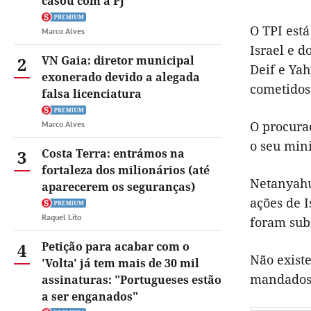
casou com a PJ
O TPI est
Marco Alves
Israel e 
2
VN Gaia: diretor municipal
Deif e Ya
exonerado devido a alegada
cometidos 
falsa licenciatura
O procura
Marco Alves
o seu mini
3
Costa Terra: entrámos na
fortaleza dos milionários (até
Netanyahu 
aparecerem os seguranças)
ações de 
Raquel Lito
foram sub
4
Petição para acabar com o
Não exist
'Volta' já tem mais de 30 mil
mandados 
assinaturas: "Portugueses estão
a ser enganados"