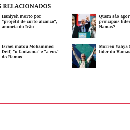
S RELACIONADOS
Haniyeh morto por
Quem são agor
"projétil de curto alcance",
principais líde
anuncia do Irão
Hamas?
Israel matou Mohammed
Morreu Yahya 
Deif, "o fantasma" e "a voz"
líder do Hama
do Hamas