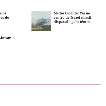
a os
Médio Oriente: Cai no
res do
centro de Israel míssil
disparado pelo Iémen
Sinwar, o
s