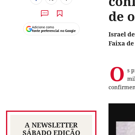
con
de 
Adicione como
fonte preferencial no Google
Israel d
Faixa de
O
s 
mi
confirmem
A NEWSLETTER
SÁBADO EDIÇÃO