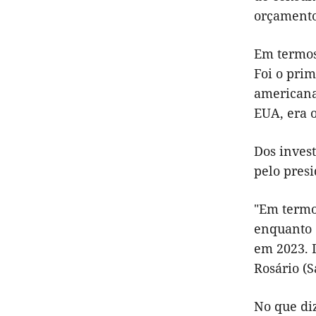
orçamento 
Em termos
Foi o prim
americana
EUA, era o
Dos inves
pelo presi
"Em termo
enquanto o
em 2023. 
Rosário (
No que diz