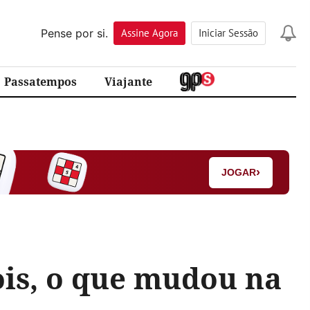
Pense por si.
Assine
Agora
Iniciar Sessão
Passatempos
Viajante
›
JOGAR
ois, o que mudou na