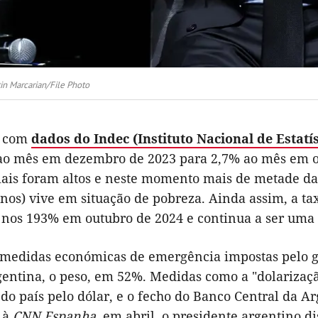
n Marcarian/File Photo
o com
dados do Indec (Instituto Nacional de Estatí
ao mês em dezembro de 2023 para 2,7% ao mês em out
ciais foram altos e neste momento mais de metade da
nos) vive em situação de pobreza. Ainda assim, a ta
e nos 193% em outubro de 2024 e continua a ser uma
 medidas económicas de emergência impostas pelo g
entina, o peso, em 52%. Medidas como a "dolarizaçã
do país pelo dólar, e o fecho do Banco Central da 
a à
CNN Espanha
, em abril, o presidente argentino d