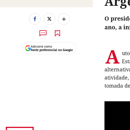
Arg
+
O presid
ano, a i
A
Adicione como
fonte preferencial no Google
uto
Est
alternativ
atividade,
tomada de