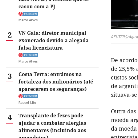
casou com a PJ
Marco Alves
2
VN Gaia: diretor municipal
REUTERS/Agusti
exonerado devido a alegada
falsa licenciatura
De acord
Marco Alves
de 25,5% 
3
Costa Terra: entrámos na
custos so
fortaleza dos milionários (até
de argenti
aparecerem os seguranças)
situava-s
Raquel Lito
Outra das
4
Transplante de fezes pode
moeda arg
ajudar a combater alergias
da moeda 
alimentares (incluindo aos
entrevist
amendoins)