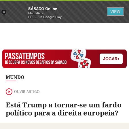
Sábado
SÁBADO Online
Assine
Iniciar Sessão
VIEW
×
Medialivre
FREE - In Google Play
PASSATEMPOS
›
JOGAR
DESCUBRA OS NOVOS DESAFIOS DA SÁBADO
MUNDO
OUVIR ARTIGO
Está Trump a tornar-se um fardo
político para a direita europeia?