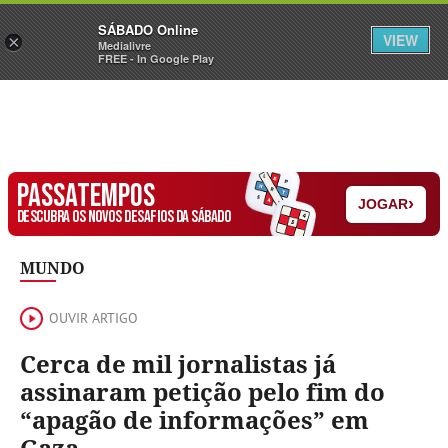
Sábado
SÁBADO Online
Assine
Iniciar Sessão
VIEW
×
Medialivre
FREE - In Google Play
PASSATEMPOS
›
JOGAR
DESCUBRA OS NOVOS DESAFIOS DA SÁBADO
MUNDO
OUVIR ARTIGO
Cerca de mil jornalistas já
assinaram petição pelo fim do
“apagão de informações” em
Gaza