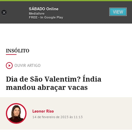
Sábado
SÁBADO Online
Assine
Iniciar Sessão
VIEW
×
Medialivre
FREE - In Google Play
INSÓLITO
OUVIR ARTIGO
Dia de São Valentim? Índia
mandou abraçar vacas
Leonor Riso
14 de fevereiro de 2023 às 11:13