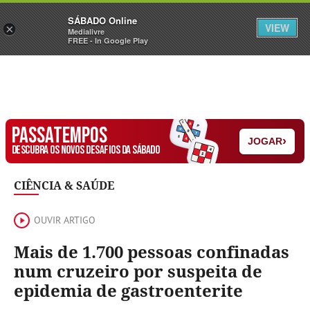
Sábado
SÁBADO Online
Assine
Iniciar Sessão
VIEW
×
Medialivre
FREE - In Google Play
PASSATEMPOS
›
JOGAR
DESCUBRA OS NOVOS DESAFIOS DA SÁBADO
CIÊNCIA & SAÚDE
OUVIR ARTIGO
Mais de 1.700 pessoas confinadas
num cruzeiro por suspeita de
epidemia de gastroenterite