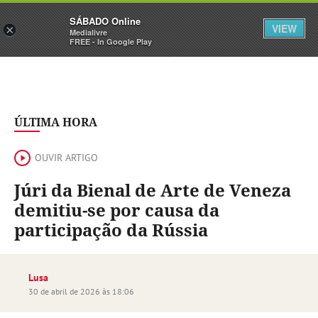
Sábado
SÁBADO Online
Assine
Iniciar Sessão
VIEW
×
Medialivre
FREE - In Google Play
ÚLTIMA HORA
OUVIR ARTIGO
Júri da Bienal de Arte de Veneza
demitiu-se por causa da
participação da Rússia
Lusa
30 de abril de 2026 às 18:06