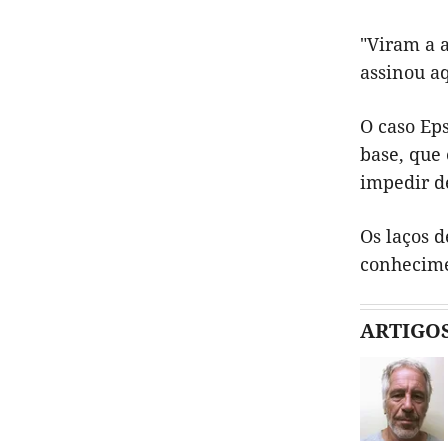
"Viram a 
assinou aq
O caso Ep
base, que 
impedir d
Os laços 
conhecime
ARTIGO