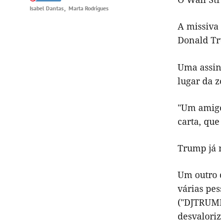
Isabel Dantas
Marta Rodrigues
A missiva
Donald Tr
Uma assina
lugar da 
"Um amigo 
carta, qu
Trump já 
Um outro 
várias pe
("DJTRUMP
desvaloriz