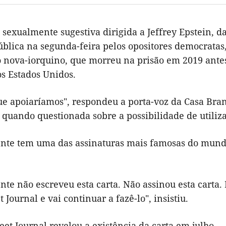
sexualmente sugestiva dirigida a Jeffrey Epstein, d
ública na segunda-feira pelos opositores democrat
o nova-iorquino, que morreu na prisão em 2019 antes
os Estados Unidos.
que apoiaríamos", respondeu a porta-voz da Casa Bra
quando questionada sobre a possibilidade de utilizar
ente tem uma das assinaturas mais famosas do mundo,
nte não escreveu esta carta. Não assinou esta carta. 
t Journal e vai continuar a fazê-lo", insistiu.
eet Journal revelou a existência da carta em julho.