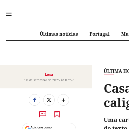
Últimas notícias
Portugal
Mu
ÚLTIMA H
Lusa
10 de setembro de 2025 às 07:57
Casa
cali
+
Uma cart
do texto.
Adicione como