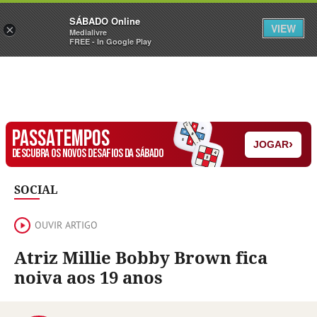
Sábado
SÁBADO Online
Assine
Iniciar Sessão
VIEW
×
Medialivre
FREE - In Google Play
PASSATEMPOS
›
JOGAR
DESCUBRA OS NOVOS DESAFIOS DA SÁBADO
SOCIAL
OUVIR ARTIGO
Atriz Millie Bobby Brown fica
noiva aos 19 anos