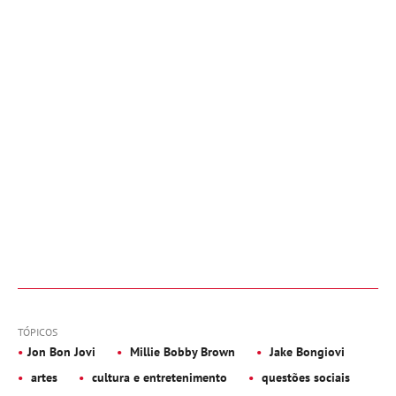
TÓPICOS
Jon Bon Jovi
Millie Bobby Brown
Jake Bongiovi
artes
cultura e entretenimento
questões sociais