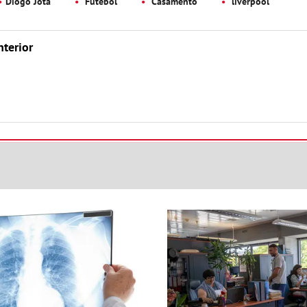
Diogo Jota
Futebol
Casamento
liverpool
nterior