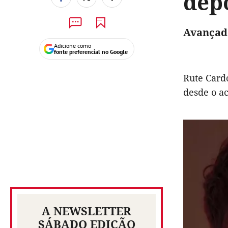
dep
Avançado
Adicione como
fonte preferencial no Google
Rute Cardo
desde o ac
A NEWSLETTER
SÁBADO EDIÇÃO