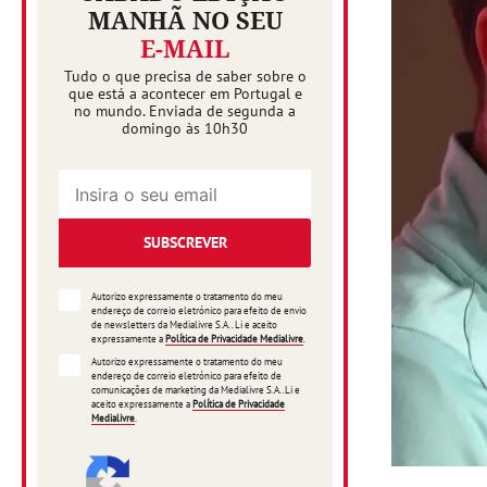
MANHÃ NO SEU
E-MAIL
Tudo o que precisa de saber sobre o
que está a acontecer em Portugal e
no mundo. Enviada de segunda a
domingo às 10h30
SUBSCREVER
Autorizo expressamente o tratamento do meu
endereço de correio eletrónico para efeito de envio
de newsletters da Medialivre S.A.. Li e aceito
expressamente a
Política de Privacidade Medialivre
.
Autorizo expressamente o tratamento do meu
endereço de correio eletrónico para efeito de
comunicações de marketing da Medialivre S.A..Li e
aceito expressamente a
Política de Privacidade
Medialivre
.