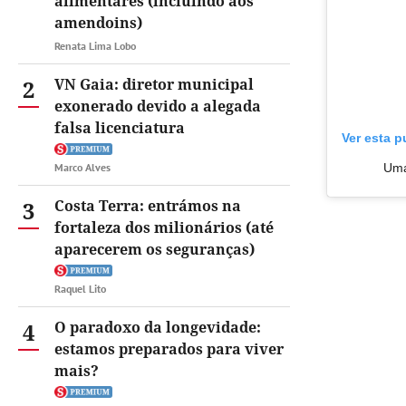
alimentares (incluindo aos
amendoins)
Renata Lima Lobo
2
VN Gaia: diretor municipal
exonerado devido a alegada
falsa licenciatura
Ver esta 
Marco Alves
Uma
3
Costa Terra: entrámos na
fortaleza dos milionários (até
aparecerem os seguranças)
Raquel Lito
4
O paradoxo da longevidade:
estamos preparados para viver
mais?