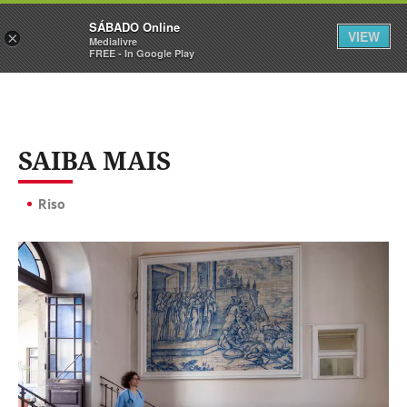
Sábado
SÁBADO Online
Assine
Iniciar Sessão
VIEW
×
Medialivre
FREE - In Google Play
SAIBA MAIS
Riso