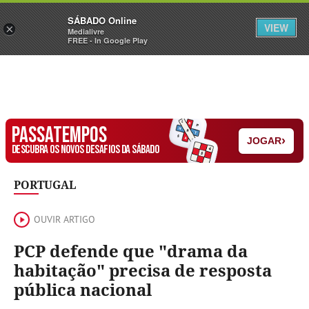
Sábado
SÁBADO Online
Assine
Iniciar Sessão
VIEW
×
Medialivre
FREE - In Google Play
PASSATEMPOS
›
JOGAR
DESCUBRA OS NOVOS DESAFIOS DA SÁBADO
PORTUGAL
OUVIR ARTIGO
PCP defende que "drama da
habitação" precisa de resposta
pública nacional