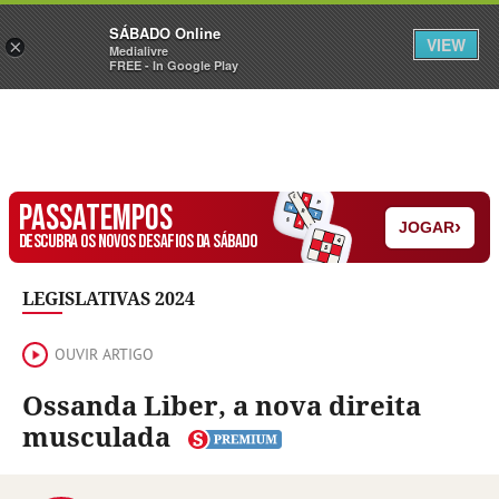
Sábado
SÁBADO Online
Assine
Iniciar Sessão
VIEW
×
Medialivre
FREE - In Google Play
PASSATEMPOS
›
JOGAR
DESCUBRA OS NOVOS DESAFIOS DA SÁBADO
LEGISLATIVAS 2024
OUVIR ARTIGO
Ossanda Liber, a nova direita
musculada