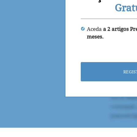
Grat
Aceda
a 2 artigos P
meses.
REGIS