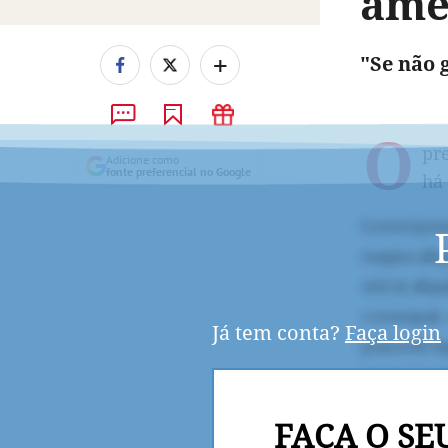
ame
+
"Se não 
O
pre
Adicione como
fonte preferencial no Google
há
Já tem conta?
Faça login
FAÇA O SE