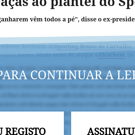
aças ao plantel do S
ganharem vêm todos a pé", disse o ex-presiden
sidente destituído do
Sporting
,
Bruno de Carvalho
,
 vários meses. Muito antes do ataque a
Alcochete
, os
PARA CONTINUAR A LE
U REGISTO
ASSINATU