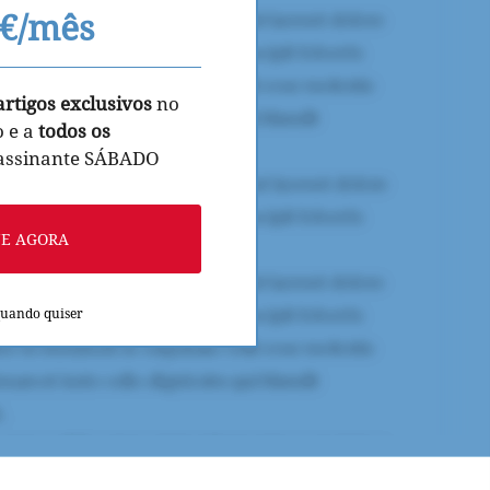
9€/mês
artigos exclusivos
no
o e a
todos os
 assinante SÁBADO
NE AGORA
quando quiser