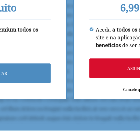
uito
6,9
remium todos os
Aceda
a todos os 
site e na aplicaçã
beneficios
de ser
ASSI
TAR
Cancele 