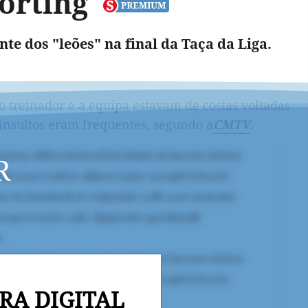
porting
te dos "leões" na final da Taça da Liga.
 o treinador e a equipa estavam de costas voltadas
 insultos eram frequentes, segundo a
CMTV
.
R
RA DIGITAL