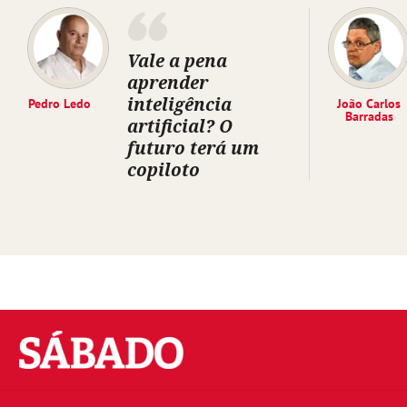
Vale a pena
aprender
inteligência
Pedro Ledo
João Carlos
Barradas
artificial? O
futuro terá um
copiloto
Sábado