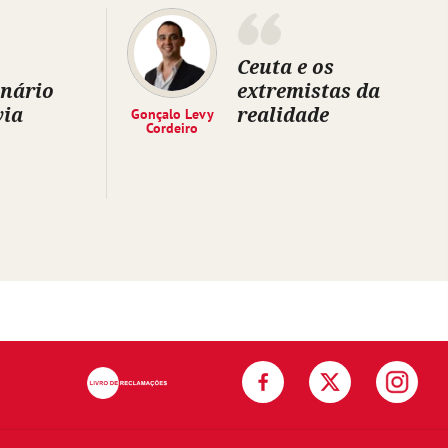
Ceuta e os
inário
extremistas da
via
realidade
Gonçalo Levy
Cordeiro