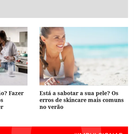
ão? Fazer
Está a sabotar a sua pele? Os
os
erros de skincare mais comuns
er
no verão