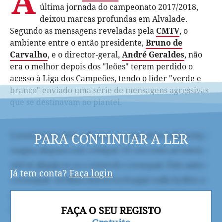
A
última jornada do campeonato 2017/2018,
deixou marcas profundas em Alvalade.
Segundo as mensagens reveladas pela
CMTV
, o
ambiente entre o então presidente,
Bruno de
Carvalho
, e o director-geral,
André Geraldes
, não
era o melhor depois dos "leões" terem perdido o
acesso à Liga dos Campeões, tendo o líder "verde e
branco" enviado uma série de mensagens agressivas
que se destinavam ao plantel.
PARA CONTINUAR A LER
Já tem conta?
Faça login
FAÇA O SEU REGISTO