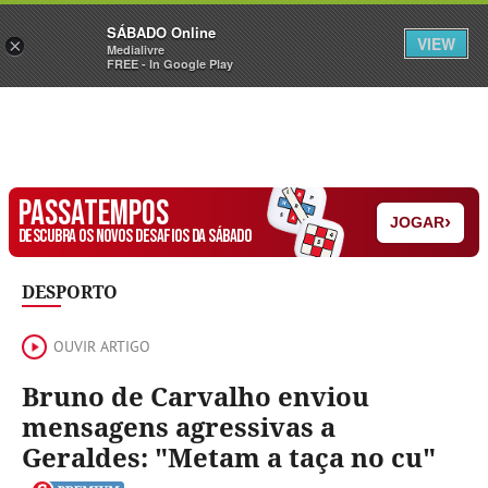
Sábado
SÁBADO Online
Assine
Iniciar Sessão
VIEW
×
Medialivre
FREE - In Google Play
PASSATEMPOS
›
JOGAR
DESCUBRA OS NOVOS DESAFIOS DA SÁBADO
DESPORTO
OUVIR ARTIGO
Bruno de Carvalho enviou
mensagens agressivas a
Geraldes: "Metam a taça no cu"