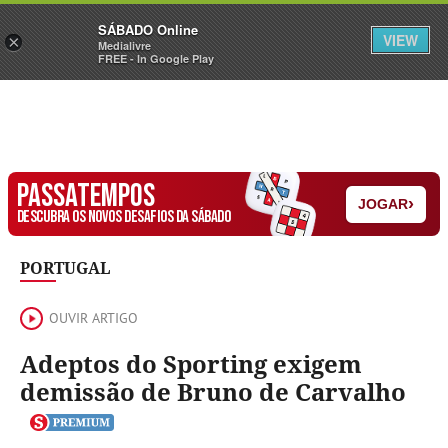
Sábado
SÁBADO Online
Assine
Iniciar Sessão
VIEW
×
Medialivre
FREE - In Google Play
PASSATEMPOS
›
JOGAR
DESCUBRA OS NOVOS DESAFIOS DA SÁBADO
PORTUGAL
OUVIR ARTIGO
Adeptos do Sporting exigem
demissão de Bruno de Carvalho