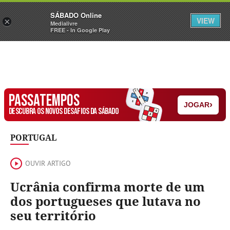
Sábado
SÁBADO Online
Assine
Iniciar Sessão
VIEW
×
Medialivre
FREE - In Google Play
PASSATEMPOS
›
JOGAR
DESCUBRA OS NOVOS DESAFIOS DA SÁBADO
PORTUGAL
OUVIR ARTIGO
Ucrânia confirma morte de um
dos portugueses que lutava no
seu território