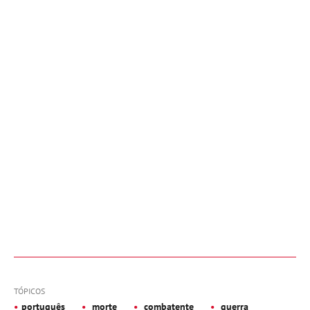
TÓPICOS
português
morte
combatente
guerra