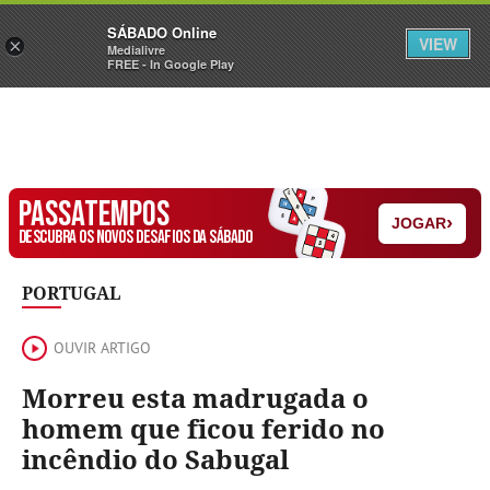
Sábado
SÁBADO Online
Assine
Iniciar Sessão
VIEW
×
Medialivre
FREE - In Google Play
PASSATEMPOS
›
JOGAR
DESCUBRA OS NOVOS DESAFIOS DA SÁBADO
PORTUGAL
OUVIR ARTIGO
Morreu esta madrugada o
homem que ficou ferido no
incêndio do Sabugal