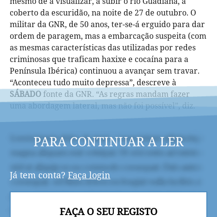
mesmo de a visualizar, a subir o rio Guadiana, a
coberto da escuridão, na noite de 27 de outubro. O
militar da GNR, de 50 anos, ter-se-á erguido para dar
ordem de paragem, mas a embarcação suspeita (com
as mesmas características das utilizadas por redes
criminosas que traficam haxixe e cocaína para a
Península Ibérica) continuou a avançar sem travar.
“Aconteceu tudo muito depressa”, descreve à
SÁBADO
fonte da GNR. “As regras mandam fazer
uma abordagem lateral, mas não foi possível”, diz.
PARA CONTINUAR A LER
Já tem conta?
Faça login
FAÇA O SEU REGISTO