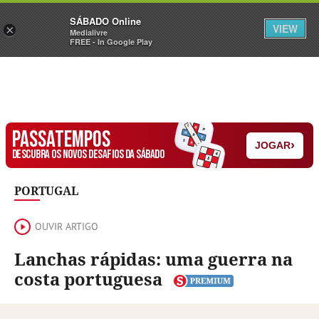
Sábado
SÁBADO Online
Assine
Iniciar Sessão
VIEW
×
Medialivre
FREE - In Google Play
PASSATEMPOS
›
JOGAR
DESCUBRA OS NOVOS DESAFIOS DA SÁBADO
PORTUGAL
OUVIR ARTIGO
Lanchas rápidas: uma guerra na
costa portuguesa