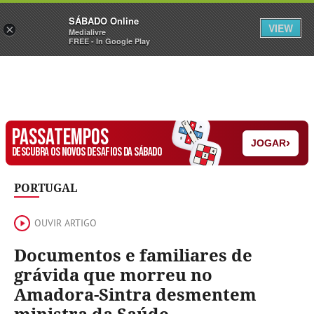
Sábado
SÁBADO Online
Assine
Iniciar Sessão
VIEW
×
Medialivre
FREE - In Google Play
PASSATEMPOS
›
JOGAR
DESCUBRA OS NOVOS DESAFIOS DA SÁBADO
PORTUGAL
OUVIR ARTIGO
Documentos e familiares de
grávida que morreu no
Amadora-Sintra desmentem
ministra da Saúde