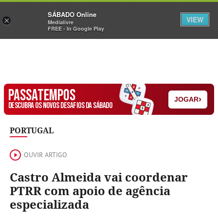
Sábado
SÁBADO Online
Assine
Iniciar Sessão
VIEW
×
Medialivre
FREE - In Google Play
PASSATEMPOS
›
JOGAR
DESCUBRA OS NOVOS DESAFIOS DA SÁBADO
PORTUGAL
OUVIR ARTIGO
Castro Almeida vai coordenar
PTRR com apoio de agência
especializada