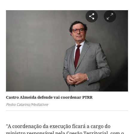
Castro Almeida defende vai coordenar PTRR
Pedro Catarino/Medialivre
"A coordenação da execução ficará a cargo do
ministro responsável pela Coesão Territorial, com o