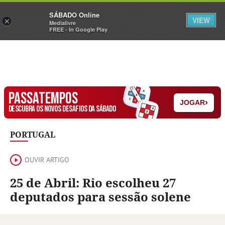
Sábado
SÁBADO Online
Assine
Iniciar Sessão
VIEW
×
Medialivre
FREE - In Google Play
PASSATEMPOS
›
JOGAR
DESCUBRA OS NOVOS DESAFIOS DA SÁBADO
PORTUGAL
OUVIR ARTIGO
25 de Abril: Rio escolheu 27
deputados para sessão solene