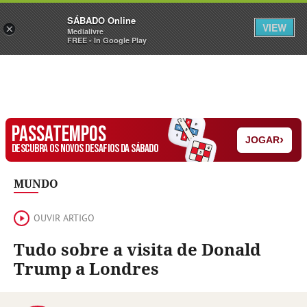
Sábado
SÁBADO Online
Assine
Iniciar Sessão
VIEW
×
Medialivre
FREE - In Google Play
PASSATEMPOS
›
JOGAR
DESCUBRA OS NOVOS DESAFIOS DA SÁBADO
MUNDO
OUVIR ARTIGO
Tudo sobre a visita de Donald
Trump a Londres