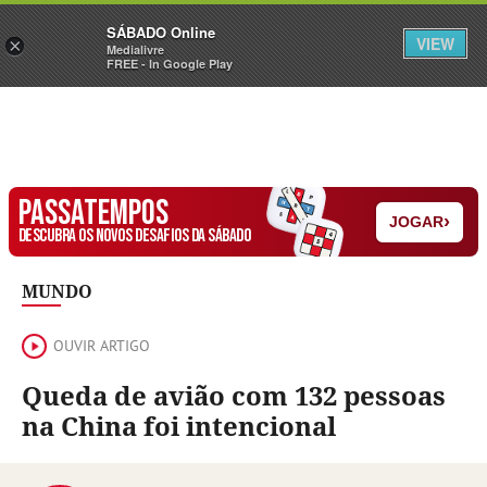
Sábado
SÁBADO Online
Assine
Iniciar Sessão
VIEW
×
Medialivre
FREE - In Google Play
PASSATEMPOS
›
JOGAR
DESCUBRA OS NOVOS DESAFIOS DA SÁBADO
MUNDO
OUVIR ARTIGO
Queda de avião com 132 pessoas
na China foi intencional