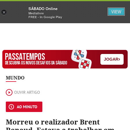
Sábado
SÁBADO Online
Assine
Iniciar Sessão
VIEW
×
Medialivre
FREE - In Google Play
PASSATEMPOS
›
JOGAR
DESCUBRA OS NOVOS DESAFIOS DA SÁBADO
MUNDO
OUVIR ARTIGO
AO MINUTO
Morreu o realizador Brent
Renaud. Estava a trabalhar em