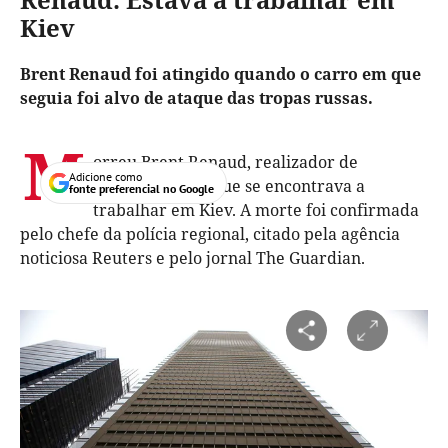
Kiev
Brent Renaud foi atingido quando o carro em que
seguia foi alvo de ataque das tropas russas.
M
orreu Brent Renaud, realizador de
Adicione como
documentários que se encontrava a
fonte preferencial no Google
trabalhar em Kiev. A morte foi confirmada
pelo chefe da polícia regional, citado pela agência
noticiosa Reuters e pelo jornal The Guardian.