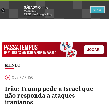
Sábado
SÁBADO Online
Assine
Iniciar Sessão
VIEW
×
Medialivre
FREE - In Google Play
PASSATEMPOS
›
JOGAR
DESCUBRA OS NOVOS DESAFIOS DA SÁBADO
MUNDO
OUVIR ARTIGO
Irão: Trump pede a Israel que
não responda a ataques
iranianos