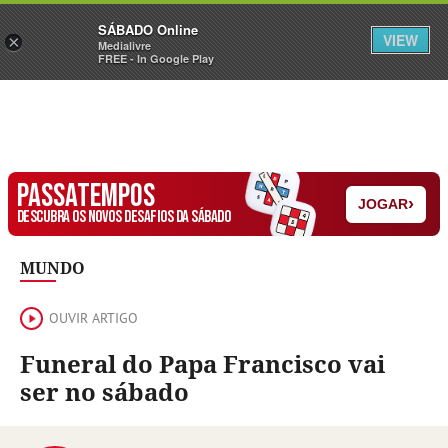
Sábado
SÁBADO Online
Assine
Iniciar Sessão
VIEW
×
Medialivre
FREE - In Google Play
PASSATEMPOS
›
JOGAR
DESCUBRA OS NOVOS DESAFIOS DA SÁBADO
MUNDO
OUVIR ARTIGO
Funeral do Papa Francisco vai
ser no sábado