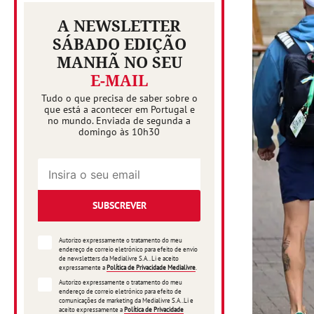
A NEWSLETTER
SÁBADO EDIÇÃO
MANHÃ NO SEU
E-MAIL
Tudo o que precisa de saber sobre o
que está a acontecer em Portugal e
no mundo. Enviada de segunda a
domingo às 10h30
SUBSCREVER
Autorizo expressamente o tratamento do meu
endereço de correio eletrónico para efeito de envio
de newsletters da Medialivre S.A.. Li e aceito
expressamente a
Política de Privacidade Medialivre
.
Autorizo expressamente o tratamento do meu
endereço de correio eletrónico para efeito de
comunicações de marketing da Medialivre S.A..Li e
aceito expressamente a
Política de Privacidade