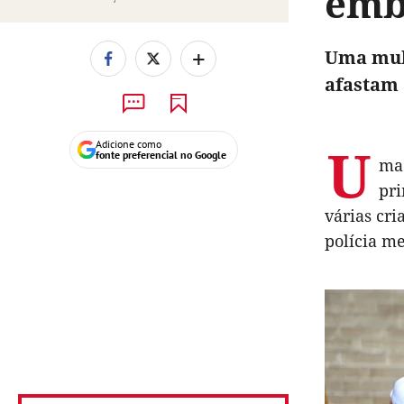
emb
+
Uma mulh
afastam 
U
Adicione como
fonte preferencial no Google
ma 
pri
várias cri
polícia me