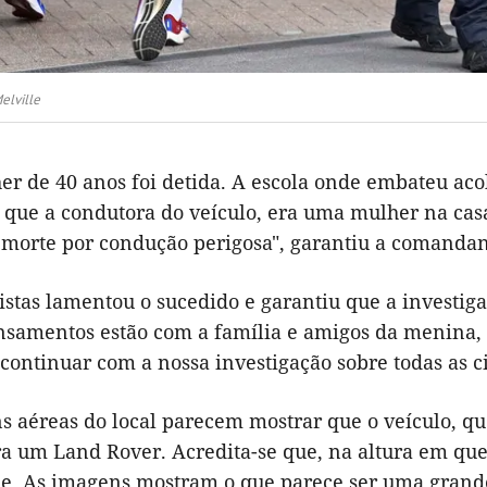
lville
r de 40 anos foi detida. A escola onde embateu aco
que a condutora do veículo, era uma mulher na casa d
morte por condução perigosa", garantiu a comandante
istas lamentou o sucedido e garantiu que a investigaç
nsamentos estão com a família e amigos da menina,
 continuar com a nossa investigação sobre todas as c
s aéreas do local parecem mostrar que o veículo, qu
ra um Land Rover. Acredita-se que, na altura em que
e. As imagens mostram o que parece ser uma grand