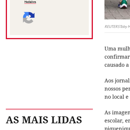
Medialivre
.
REUTERSToby Me
Uma mulhe
confirmar 
causado a 
Aos jornal
nossos pe
no local e
As imagen
AS MAIS LIDAS
escolar, e
piqueniqu