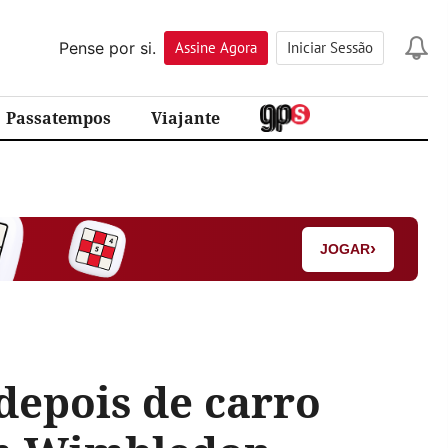
Pense por si.
Assine
Agora
Iniciar Sessão
Passatempos
Viajante
›
JOGAR
depois de carro