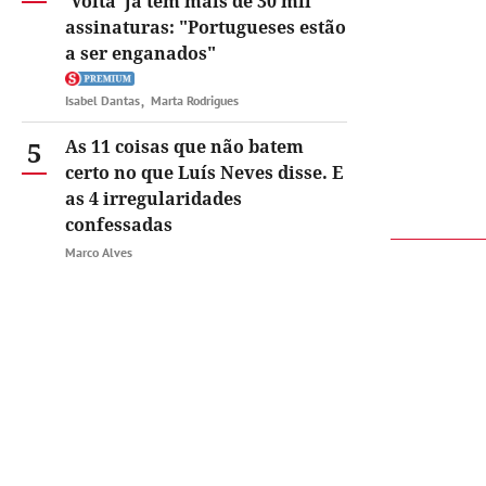
'Volta' já tem mais de 30 mil
assinaturas: "Portugueses estão
a ser enganados"
Isabel Dantas
Marta Rodrigues
5
As 11 coisas que não batem
certo no que Luís Neves disse. E
as 4 irregularidades
confessadas
Marco Alves