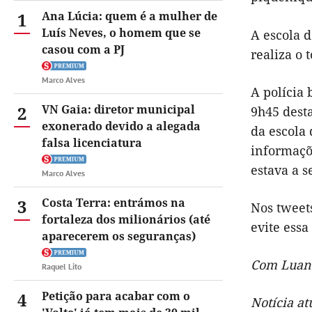
1
Ana Lúcia: quem é a mulher de
Luís Neves, o homem que se
A escola 
casou com a PJ
realiza o 
Marco Alves
A polícia
2
VN Gaia: diretor municipal
9h45 desta
exonerado devido a alegada
da escola
falsa licenciatura
informaçõ
estava a s
Marco Alves
3
Costa Terra: entrámos na
Nos tweet
fortaleza dos milionários (até
evite essa
aparecerem os seguranças)
Com Luan
Raquel Lito
4
Petição para acabar com o
Notícia a