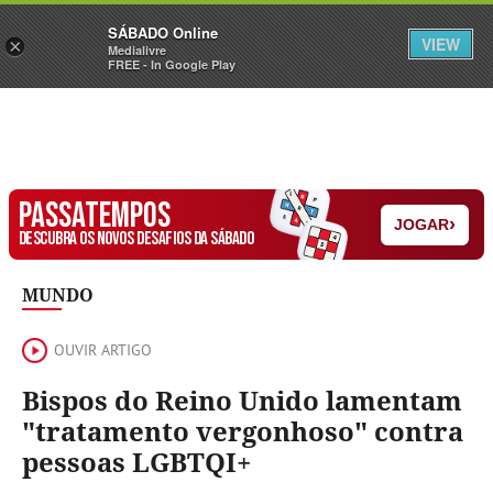
Sábado
SÁBADO Online
Assine
Iniciar Sessão
VIEW
×
Medialivre
FREE - In Google Play
PASSATEMPOS
›
JOGAR
DESCUBRA OS NOVOS DESAFIOS DA SÁBADO
MUNDO
OUVIR ARTIGO
Bispos do Reino Unido lamentam
"tratamento vergonhoso" contra
pessoas LGBTQI+