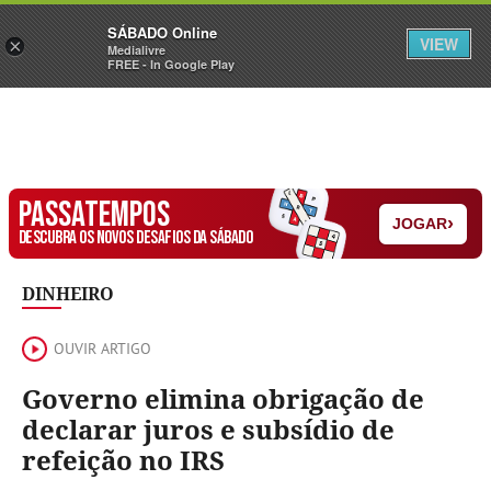
Sábado
SÁBADO Online
Assine
Iniciar Sessão
VIEW
×
Medialivre
FREE - In Google Play
PASSATEMPOS
›
JOGAR
DESCUBRA OS NOVOS DESAFIOS DA SÁBADO
DINHEIRO
OUVIR ARTIGO
Governo elimina obrigação de
declarar juros e subsídio de
refeição no IRS