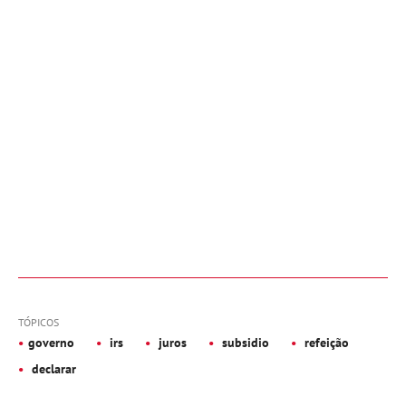
TÓPICOS
governo
irs
juros
subsidio
refeição
declarar