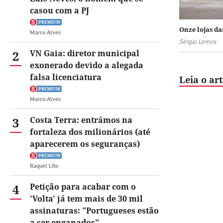
casou com a PJ
Onze lojas d
Marco Alves
Sérgio Lemos
2
VN Gaia: diretor municipal
exonerado devido a alegada
falsa licenciatura
Leia o ar
Marco Alves
3
Costa Terra: entrámos na
fortaleza dos milionários (até
aparecerem os seguranças)
Raquel Lito
4
Petição para acabar com o
'Volta' já tem mais de 30 mil
assinaturas: "Portugueses estão
a ser enganados"