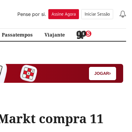
Pense por si.
Assine
Agora
Iniciar Sessão
Passatempos
Viajante
›
JOGAR
aMarkt compra 11