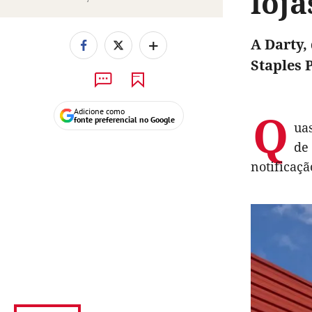
loja
+
A Darty,
Staples 
Q
Adicione como
fonte preferencial no Google
uas
de
notificaç