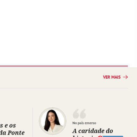
VER MAIS
No país emerso
s e os
A caridade do
da Ponte