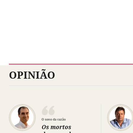
OPINIÃO
O sono da razão
Os mortos